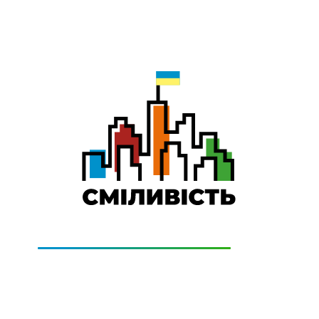
0-501-011
Технічна підтримка:
0-800-505-322
(дзвінки безкоштовно)
ЦІНИ
КОНТАКТИ
ПІДКЛЮЧИТИСЬ
СІМ додаткові місяці Інтернету!
ти домашній Інтернет наперед. Ми подаруємо тобі додатко