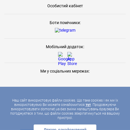
Особистий кабінет
Боти помічники:
Мобільний додаток:
Ми у соціальних мережах:
Наш сайт використовує файли cookies. Що таке cookies і як ми їх
використовуємо Ви можете ознайомитися
тут
. Продовжуючи
використовувати domonet.ua без зміни налаштувань браузера Ви
2026 © ДОМОНЕТ, УСІ ПРАВА ЗАХИЩЕНІ
погоджуєтеся з тим, що файли cookies зберігатимуться на вашому
пристрої.
Дякую, ознайомлений