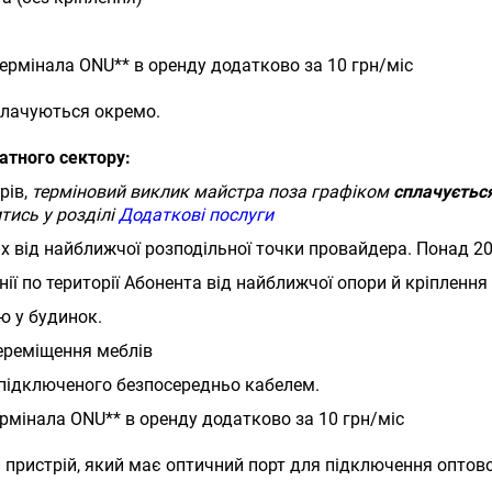
ермінала ONU** в оренду додатково за 10 грн/міс
плачуються окремо.
атного сектору:
рів,
терміновий виклик майстра поза графіком
сплачується
тись у розділі
Додаткові послуги
ах від найближчої розподільної точки провайдера. Понад 2
ії по території Абонента від найближчої опори й кріпленн
ю у будинок.
ереміщення меблів
 підключеного безпосередньо кабелем.
рмінала ONU** в оренду додатково за 10 грн/міс
пристрій, який має оптичний порт для підключення оптово