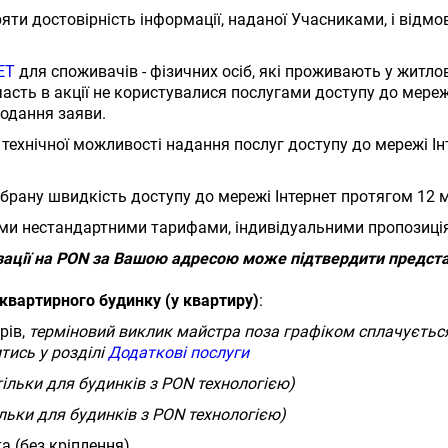
ти достовірність інформації, наданої Учасниками, і відмо
ЕТ
для споживачів - фізичних осіб, які проживають у житл
часть в акції не користувалися послугами доступу до мер
подання заяви.
технічної можливості надання послуг доступу до мережі Інт
рану швидкість доступу до мережі Інтернет протягом 12 мі
ими нестандартними тарифами, індивідуальними пропозиці
зації на PON за Вашою адресою може підтвердити предст
квартирного будинку (у квартиру)
​​​​​​:
рів,
терміновий виклик майстра поза графіком сплачуєть
тись у розділі
Додаткові послуги
тільки для будинків з PON технологією)
ільки для будинків з PON технологією)
а (без кріплення)