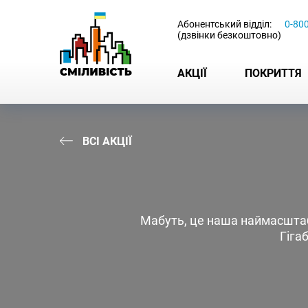
-
Абонентський відділ:
0-80
(дзвінки безкоштовно)
АКЦІЇ
ПОКРИТТЯ
ВСІ АКЦІЇ
Мабуть, це наша наймасштабн
Гіга