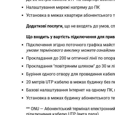
Налаштування мережі напряму до ПК
Установка в межах квартири абонентського т
Додаткові послуги,
що не входять до умов, с
Що входить у вартість підключення для прив
Підключення згідно поточного графіка майст
умови термінового виклику можете ознайоми
Прокладання до 200 м оптичної лінії по опор
Прокладання "повітряним шляхом" до 30 м лін
Буріння одного отвору для проведення кабел
20 метрів UTP кабелю в межах будинку без п
Базові налаштування Інтернет на одному ПК,
Установка в межах будинку абонентського те
** ONU — Абонентський термінал електронний 
підключення кабелю UTP (вита пара).