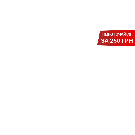
ПІДКЛЮЧАЙСЯ
ЗА 250 ГРН
Легкий Старт
Легендарне підключення за
зниженою вартістю
повертається. Без додаткових
передплат. Пропозиція
обмежена - поспішай