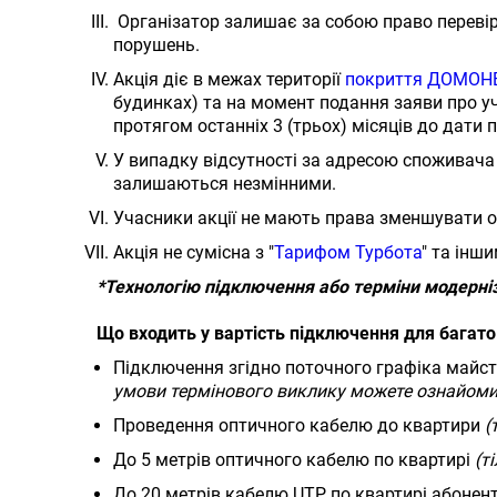
Організатор залишає за собою право перевіря
порушень.
Акція діє в межах території
покриття ДОМОН
будинках) та на момент подання заяви про у
протягом останніх 3 (трьох) місяців до дати 
У випадку відсутності за адресою споживача 
залишаються незмінними.
Учасники акції не мають права зменшувати об
Акція не сумісна з "
Тарифом Турбота
" та інш
*Технологію підключення або терміни модерні
Що входить у вартість підключення для багато
Підключення згідно поточного графіка майст
умови термінового виклику можете ознайоми
Проведення оптичного кабелю до квартири
(
До 5 метрів оптичного кабелю по квартирі
(т
До 20 метрів кабелю UTP по квартирі абонент