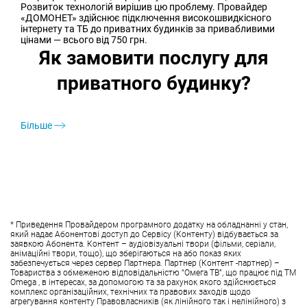
Розвиток технологій вирішив цю проблему. Провайдер
«ДОМОНЕТ» здійснює підключення високошвидкісного
інтернету та ТБ до приватних будинків за привабливими
цінами — всього від 750 грн.
Як замовити послугу для
приватного будинку?
Більше
* Приведення Провайдером програмного додатку на обладнанні у стан,
який надає Абонентові доступ до Сервісу (Контенту) відбувається за
заявкою Абонента. Контент – аудіовізуальні твори (фільми, серіали,
анімаційні твори, тощо), що зберігаються на або показ яких
забезпечується через сервер Партнера. Партнер (Контент -партнер) –
Товариства з обмеженою відповідальністю “Омега ТВ”, що працює під ТМ
Omega , в інтересах, за допомогою та за рахунок якого здійснюється
комплекс організаційних, технічних та правових заходів щодо
агрегування контенту Правовласників (як лінійного так і нелінійного) з