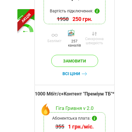
Вартість підключення:
АКЦІЯ
1950
250 грн.
Синхронна
Безліміт
257
швидкість
каналів
ВСІ ЦІНИ
1000 Мбіт/с+Контент "Преміум ТБ"*
Гіга Гривня v 2.0
Абонентська плата:
355
1 грн./міс.