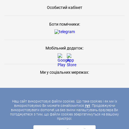
Особистий кабінет
Боти помічники:
Мобільний додаток:
Ми у соціальних мережах:
Наш сайт використовує файли cookies. Що таке cookies і як ми їх
використовуємо Ви можете ознайомитися
тут
. Продовжуючи
використовувати domonet.ua без зміни налаштувань браузера Ви
2026 © ДОМОНЕТ, УСІ ПРАВА ЗАХИЩЕНІ
погоджуєтеся з тим, що файли cookies зберігатимуться на вашому
пристрої.