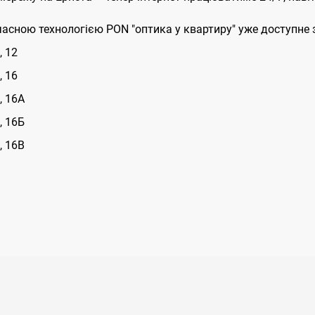
асною технологією PON "оптика у квартиру" уже доступне 
, 12
, 16
, 16А
, 16Б
, 16В