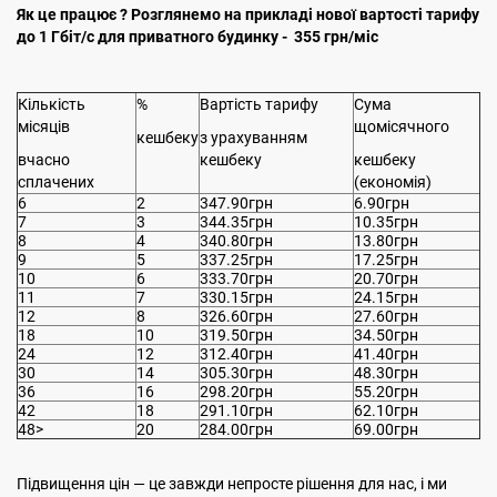
Як це працює ? Розглянемо на прикладі нової вартості тарифу
до 1 Гбіт/с для приватного будинку - 355 грн/міс
Кількість
%
Вартість тарифу
Сума
місяців
щомісячного
кешбеку
з урахуванням
вчасно
кешбеку
кешбеку
сплачених
(економія)
6
2
347.90грн
6.90грн
7
3
344.35грн
10.35грн
8
4
340.80грн
13.80грн
9
5
337.25грн
17.25грн
10
6
333.70грн
20.70грн
11
7
330.15грн
24.15грн
12
8
326.60грн
27.60грн
18
10
319.50грн
34.50грн
24
12
312.40грн
41.40грн
30
14
305.30грн
48.30грн
36
16
298.20грн
55.20грн
42
18
291.10грн
62.10грн
48>
20
284.00грн
69.00грн
Підвищення цін — це завжди непросте рішення для нас, і ми