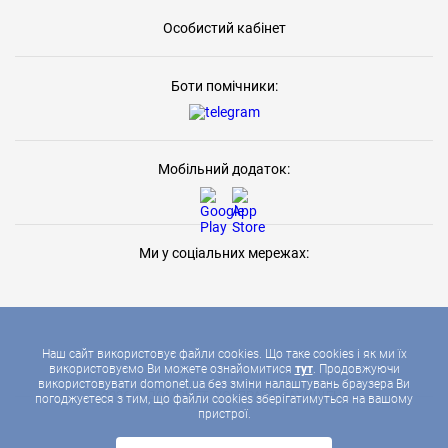
Особистий кабінет
Боти помічники:
Мобільний додаток:
Ми у соціальних мережах:
Наш сайт використовує файли cookies. Що таке cookies і як ми їх
використовуємо Ви можете ознайомитися
тут
. Продовжуючи
використовувати domonet.ua без зміни налаштувань браузера Ви
2026 © ДОМОНЕТ, УСІ ПРАВА ЗАХИЩЕНІ
погоджуєтеся з тим, що файли cookies зберігатимуться на вашому
пристрої.