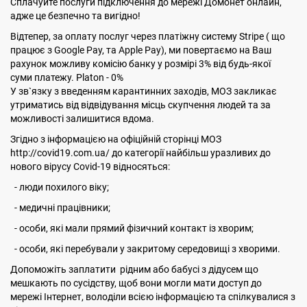
Сплачуйте послуги підключення до мережі Домонет онлайн,
адже це безпечно та вигідно!
Відтепер, за оплату послуг через платіжну систему Stripe ( що
працює з Google Pay, та Apple Pay), ми повертаємо на Ваш
рахунок можливу комісію банку у розмірі 3% від будь-якої
суми платежу. Platon - 0%
У зв`язку з введенням карантинних заходів, МОЗ закликає
утриматись від відвідування місць скупчення людей та за
можливості залишитися вдома.
Згідно з інформацією на офіційній сторінці МОЗ
http://covid19.com.ua/ до категорії найбільш уразливих до
нового вірусу Covid-19 відносяться:
- люди похилого віку;
- медичні працівники;
- особи, які мали прямий фізичний контакт із хворим;
- особи, які перебували у закритому середовищі з хворими.
Допоможіть заплатити рідним або бабусі з дідусем що
мешкають по сусідству, щоб вони могли мати доступ до
мережі Інтернет, володіли всією інформацією та спілкувалися з