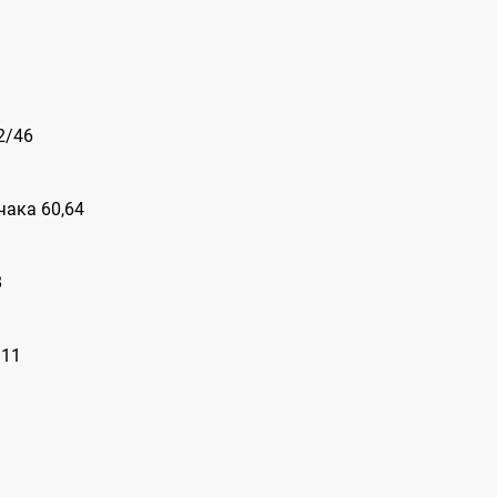
2/46
чака 60,64
8
 11