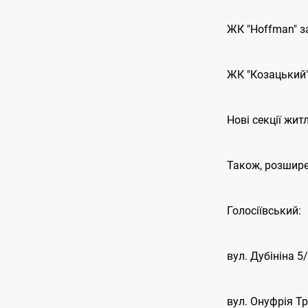
ЖК "Hoffman" з
ЖК "Козацький" 
Нові секції жит
Також, розшире
Голосіївський:
вул. Дубініна 5
вул. Онуфрія Тр