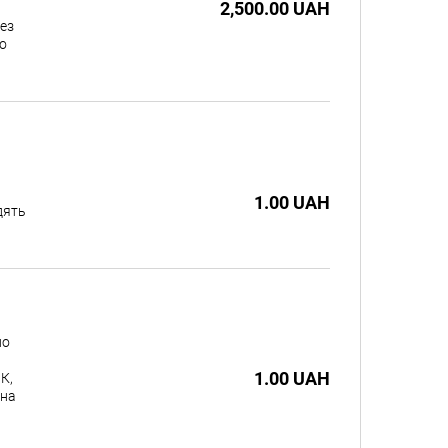
2,500.00 UAH
без
о
1.00 UAH
дять
ло
1.00 UAH
К,
 на