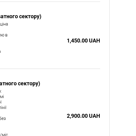
атного сектору)
ціна
лю в
1,450.00 UAH
а
атного сектору)
к
мі
ї
інії
2,900.00 UAH
без
/міс.