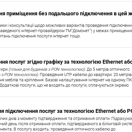
ня приміщення без подальшого підключення в цей ж
ики і консультації щодо можливих варіантів проведення підключенн
е заведеного інтернет-провайдером ТМ"Домонет") у межах приміщенн
 питань підключення послуги інтернет тощо.
я послуг згідно графіку за технологією Ethernet аб
тири
(тільки для будинків з PON технологією).
До 5 метрів оптичного
в з PON технологією).
Проведення UTP кабелю до квартири. 20 метрів
я меблів та кріплення. Базові налаштування Інтернет на одному ПК
Додаткові послуги, що не входять до послуги, сплачуються окремо
я підключення послуг за технологією Ethernet або P
бочих днів з моменту підтвердження та отримання оплати. Підрахуно
чий день після отримання оплати, підтвердженого в білінговій систе
нента. В послугу входить: проведення оптичного кабелю до