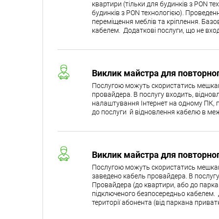
квартири (тільки для будинків з PON те
будинків з PON технологією). Проведен
переміщення меблів та кріплення. Базо
кабелем. Додаткові послуги, що не вхо
Виклик майстра для повторног
Послугою можуть скористатись мешканці
провайдера. В послугу входить, віднов
налаштування Інтернет на одному ПК, 
до послуги й відновлення кабелю в ме
Виклик майстра для повторног
Послугою можуть скористатись мешканці
заведено кабель провайдера. В послугу
Провайдера (до квартири, або до парка
підключеного безпосередньо кабелем. 
території абонента (від паркана приват