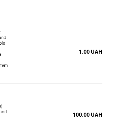
e
 and
ble
1.00 UAH
a
stem
s)
 and
100.00 UAH