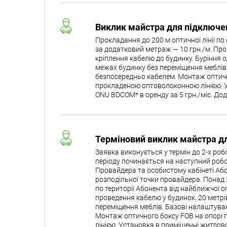
Виклик майстра для підключен
Прокладання до 200 м оптичної лінії по
за додатковий метраж — 10 грн./м. Прок
кріплення кабелю до будинку. Буріння 
межах будинку без переміщення меблів
безпосередньо кабелем. Монтаж оптично
прокладеною оптоволоконною лінією. У
ONU BDCOM* в оренду за 5 грн./міс. До
Терміновий виклик майстра дл
Заявка виконується у термін до 2-х ро
періоду починається на наступний робо
Провайдера та особистому кабінеті Або
розподільної точки провайдера. Понад 2
по території Абонента від найближчої о
проведення кабелю у будинок. 20 метрі
переміщення меблів. Базові налаштува
Монтаж оптичного боксу FOB на опорі 
лінією. Установка в приміщенні житлов