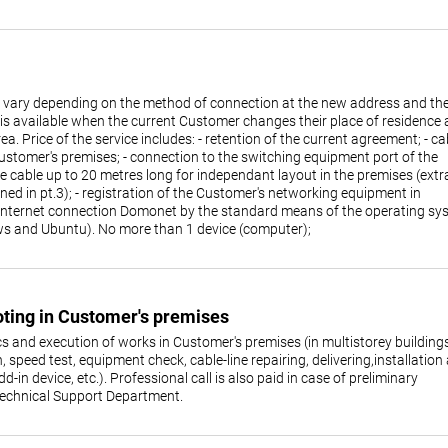
y vary depending on the method of connection at the new address and th
 is available when the current Customer changes their place of residence
 Price of the service includes: - retention of the current agreement; - ca
ustomer's premises; - connection to the switching equipment port of the
e cable up to 20 metres long for independant layout in the premises (extr
oned in pt.3); - registration of the Customer's networking equipment in
e Internet connection Domonet by the standard means of the operating sy
s and Ubuntu). No more than 1 device (computer);
ooting in Customer's premises
ics and execution of works in Customer's premises (in multistorey building
, speed test, equipment check, cable-line repairing, delivering,installation
d-in device, etc.). Professional call is also paid in case of preliminary
Technical Support Department.