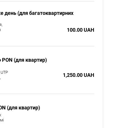
е день (для багатоквартирних
я,
100.00 UAH
я
о PON (для квартир)
 UTP
1,250.00 UAH
,
ON (для квартир)
к
мі