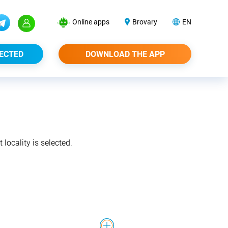
Online apps
Brovary
EN
ECTED
DOWNLOAD THE APP
 locality is selected.