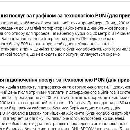
ня послуг за графіком за технологією PON (для прив
 опорах від найближчої розподільної точки провайдера. Понад 200 м 
ладання до 30 м лінії по території Абонента від найближчої опори й
одного отвору для проведення кабелю у будинок. 20 метрів UTP кабе
. Базові налаштування Інтернет на одному ПК, підключеного
го боксу FOB на опорі при необхідності з'єднання з раніше
становка в приміщенні житлового будинку абонентського термінал
даткові послуги, що не входять до послуги, сплачуються окремо
я підключення послуг за технологією PON (для прив
бочих днів з моменту підтвердження та отримання оплати. Підрахуно
чий день після отримання оплати, підтвердженого в білінговій систе
нента. Прокладання до 200 м оптичної лінії по опорах від найближчо
00 м ціна за додатковий метраж — 10 грн./м. Прокладання до 30 м л
пори й кріплення кабелю до будинку. Буріння одного отвору для
в UTP кабелю в межах приміщення Абонента (будинку або квартирі) 
ння Інтернет на одному ПК, підключеного безпосередньо кабелем.
при необхідності з'єднання з раніше прокладеною оптоволоконною
ого будинку абонентського термінала ONU BDCOM* в оренду за 5 грн.