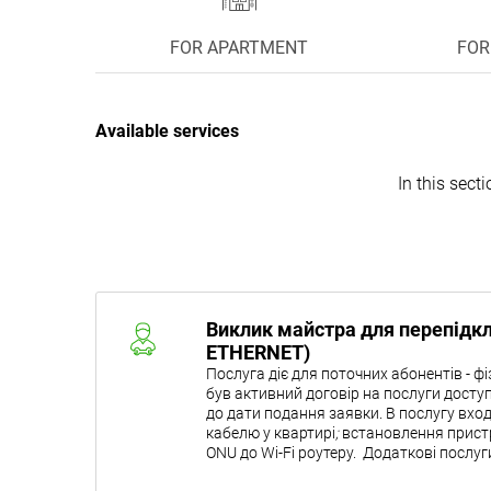
FOR APARTMENT
FOR
Available services
In this sect
Виклик майстра для перепідкл
ETHERNET)
Послуга діє для поточних абонентів - ф
був активний договір на послуги досту
до дати подання заявки. В послугу вхо
кабелю у квартирі
;
встановлення пристр
ONU до Wi-Fi роутеру.
Додаткові послуг