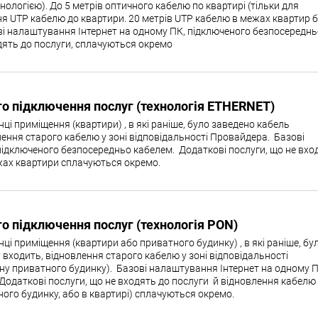
хнологією). До 5 метрів оптичного кабелю по квартирі (тільки для
ня UTP кабелю до квартири. 20 метрів UTP кабелю в межах квартир 
ві налаштування Інтернет на одному ПК, підключеного безпосереднь
дять до послуги, сплачуються окремо
о підключення послуг (технологія ETHERNET)
 приміщення (квартири) , в які раніше, було заведено кабель
лення старого кабелю у зоні відповідальності Провайдера. Базові
підключеного безпосередньо кабелем. Додаткові послуги, що не вхо
жах квартири сплачуються окремо.
о підключення послуг (технологія PON)
 приміщення (квартири або приватного будинку) , в які раніше, бу
 входить, відновлення старого кабелю у зоні відповідальності
ну приватного будинку). Базові налаштування Інтернет на одному П
Додаткові послуги, що не входять до послуги й відновлення кабелю
ного будинку, або в квартирі) сплачуються окремо.