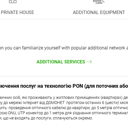
 PRIVATE HOUSE
ADDITIONAL EQUIPMENT
ion you can familiarize yourself with popular additional network 
ADDITIONAL SERVICES
ючення послуг на технологію PON (для поточних або
ізичних осіб, які проживають у житлових приміщеннях (квартирах) де
пу до мережі Інтернет від ДОМОНЕТ протягом останніх 6 (шести) міся
дить: проведення оптичного кабелю до квартири; до 5 метрів оптичн
ою ONU, UTP конектор до 1 метра для з'єднання оптичного терміна
и, що не входять до послуги, сплачуються окремо.