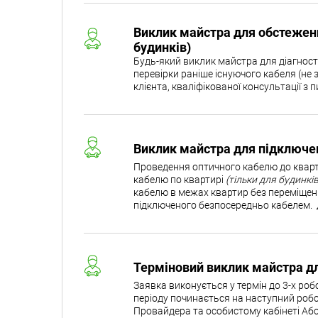
Виклик майстра для обстежен
будинків)
Будь-який виклик майстра для діагност
перевірки раніше існуючого кабеля (н
клієнта, кваліфікованої консультації з
Виклик майстра для підключенн
Проведення оптичного кабелю до квар
кабелю по квартирі
(тільки для будинкі
кабелю в межах квартир без переміщенн
підключеного безпосередньо кабелем. 
Терміновий виклик майстра дл
Заявка виконується у термін до 3-х ро
періоду починається на наступний робо
Провайдера та особистому кабінеті Або