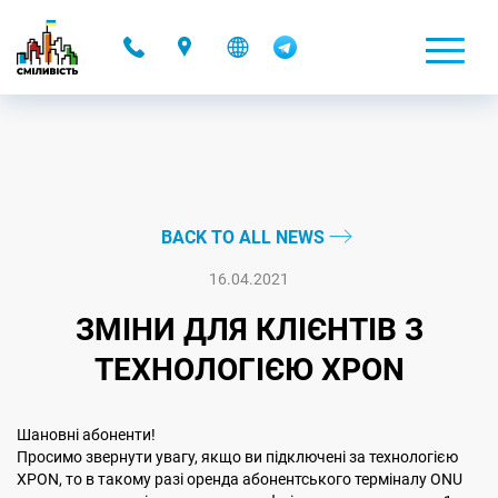
-
BACK TO ALL NEWS
16.04.2021
ЗМIНИ ДЛЯ КЛIЄНТIВ З
ТЕХНОЛОГIЄЮ XPON
Шановнi абоненти!
Просимо звернути увагу, якщо ви пiдключенi за технологiєю
ХPON, то в такому разі оренда абонентського терміналу ONU