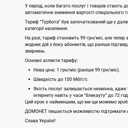
У період, коли багато послуг і товарів стают
автоматичне зниження вартості спеціального т
Тариф “Турбота” був започаткований ще у далек
категорії населення.
На разі, тариф становить 99 грн/міс, але тепер з
жодних дій з боку абонентів, що раніше підтв
звернень.
Основні аспекти тарифу:
Нова ціна: 1 грн/міс (раніше 99 грн/міс).
Швидкість до 100 Мбіт/с
Якість послуг залишається незмінна, адже 
інтернету навіть у часи “блекауту” до 72 го
Цей крок є найменшим, що ми ще можемо зроби
ДОМОНЕТ пишається можливістю підтримати сво
Слава Україні!