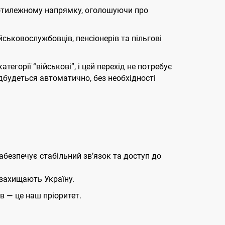
протилежному напрямку, оголошуючи про
ськовослужбовців, пенсіонерів та пільгові
тегорії “військові”, і цей перехід не потребує
дбудеться автоматично, без необхідності
абезпечує стабільний зв’язок та доступ до
 захищають Україну.
 — це наш пріоритет.