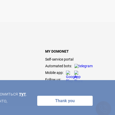
MY DOMONET
Self-service portal
Automated bots:
Mobile app:
Follow us:
акомиться
тут
.
что,
Thank you